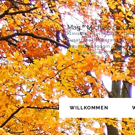
Mag.ª Michele Steurer
Klinische Psychologin • Ges
Zusatzspezialisierung Kinde
Traumapädagogin • traumaze
....für Erwachsene, Kinder, Jugend
WILLKOMMEN