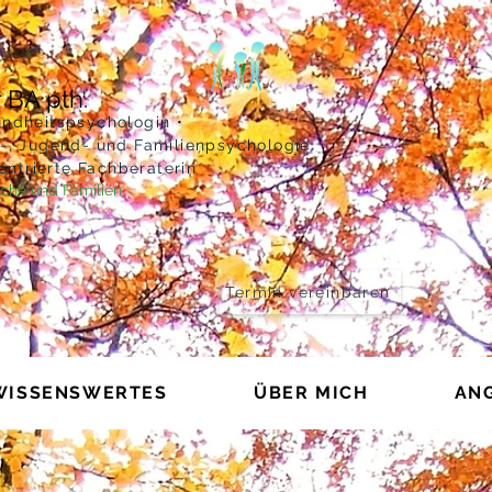
 BA pth.
undheitspsychologin •
r-, Jugend- und Familienpsychologie
ntrierte Fachberaterin
liche und Familien
Termin vereinbaren
WISSENSWERTES
ÜBER MICH
AN